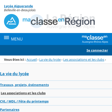
Panneau de gestion des cookies
Lycée Aiguerande
Menu de la rubrique
Contenu
Belleville-en-Beaujolais
MENU
Se connecter
Vous êtes ici :
Accueil
›
La vie du lycée
›
Les associations et les clubs
›
La vie du lycée
Travaux, projets, événements
Les associations et les clubs
CVL / MDL / Fête du printemps
Partenaires