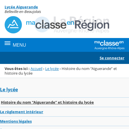
Panneau de gestion des cookies
Lycée Aiguerande
Menu de la rubrique
Contenu
Belleville-en-Beaujolais
MENU
Se connecter
Vous êtes ici :
Accueil
›
Le lycée
›
Histoire du nom “Aiguerande” et
histoire du lycée
Le lycée
Histoire du nom “Aiguerande” et histoire du lycée
Le règlement intérieur
Mentions légales