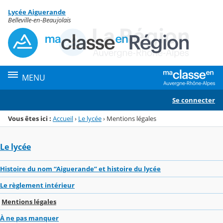
Panneau de gestion des cookies
Lycée Aiguerande
Menu de la rubrique
Contenu
Belleville-en-Beaujolais
MENU
Se connecter
Vous êtes ici :
Accueil
›
Le lycée
›
Mentions légales
Le lycée
Histoire du nom “Aiguerande” et histoire du lycée
Le règlement intérieur
Mentions légales
À ne pas manquer