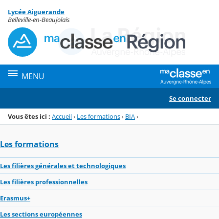
Panneau de gestion des cookies
Lycée Aiguerande
Menu de la rubrique
Contenu
Belleville-en-Beaujolais
MENU
Se connecter
Vous êtes ici :
Accueil
›
Les formations
›
BIA
›
Les formations
Les filières générales et technologiques
Les filières professionnelles
Erasmus+
Les sections européennes