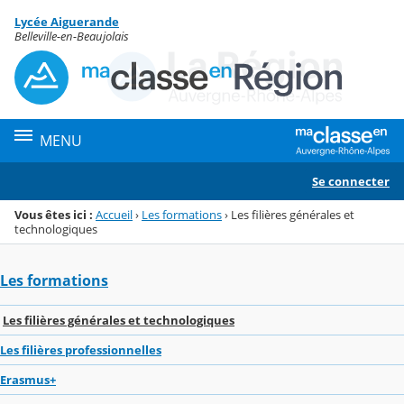
Panneau de gestion des cookies
Lycée Aiguerande
Menu de la rubrique
Contenu
Belleville-en-Beaujolais
MENU
Se connecter
Vous êtes ici :
Accueil
›
Les formations
›
Les filières générales et
technologiques
Les formations
Les filières générales et technologiques
Les filières professionnelles
Erasmus+