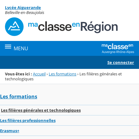
Panneau de gestion des cookies
Lycée Aiguerande
Menu de la rubrique
Contenu
Belleville-en-Beaujolais
MENU
Se connecter
Vous êtes ici :
Accueil
›
Les formations
›
Les filières générales et
technologiques
Les formations
Les filières générales et technologiques
Les filières professionnelles
Erasmus+