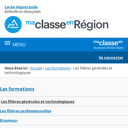
Panneau de gestion des cookies
Lycée Aiguerande
Menu de la rubrique
Contenu
Belleville-en-Beaujolais
MENU
Se connecter
Vous êtes ici :
Accueil
›
Les formations
›
Les filières générales et
technologiques
Les formations
Les filières générales et technologiques
Les filières professionnelles
Erasmus+