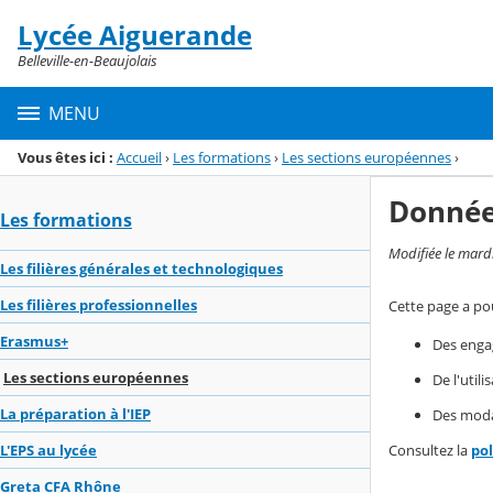
Panneau de gestion des cookies
Lycée Aiguerande
Menu de la rubrique
Contenu
Belleville-en-Beaujolais
MENU
Vous êtes ici :
Accueil
›
Les formations
›
Les sections européennes
›
Donnée
Les formations
Modifiée le mard
Les filières générales et technologiques
Les filières professionnelles
Cette page a pou
Erasmus+
Des enga
Les sections européennes
De l'util
La préparation à l'IEP
Des modal
Consultez la
po
L'EPS au lycée
Greta CFA Rhône