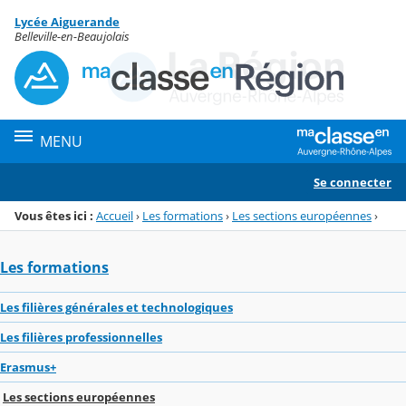
Panneau de gestion des cookies
Lycée Aiguerande
Menu de la rubrique
Contenu
Belleville-en-Beaujolais
MENU
Se connecter
Vous êtes ici :
Accueil
›
Les formations
›
Les sections européennes
›
Les formations
Les filières générales et technologiques
Les filières professionnelles
Erasmus+
Les sections européennes