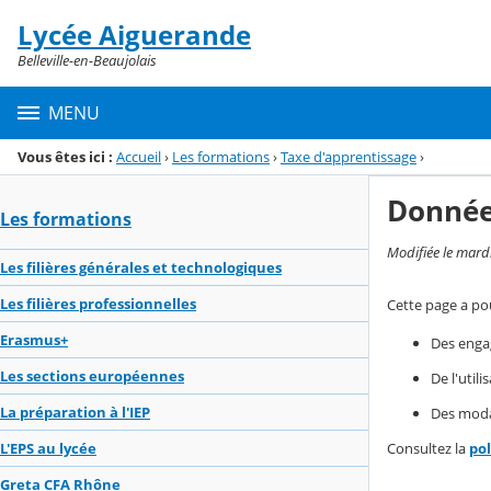
Panneau de gestion des cookies
Lycée Aiguerande
Menu de la rubrique
Contenu
Belleville-en-Beaujolais
MENU
Vous êtes ici :
Accueil
›
Les formations
›
Taxe d'apprentissage
›
Donnée
Les formations
Modifiée le mard
Les filières générales et technologiques
Les filières professionnelles
Cette page a pou
Erasmus+
Des enga
Les sections européennes
De l'util
La préparation à l'IEP
Des modal
Consultez la
po
L'EPS au lycée
Greta CFA Rhône