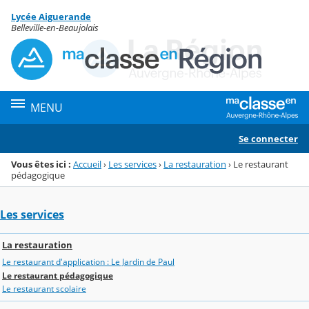
Panneau de gestion des cookies
Lycée Aiguerande
Menu de la rubrique
Contenu
Belleville-en-Beaujolais
MENU
Se connecter
Vous êtes ici :
Accueil
›
Les services
›
La restauration
›
Le restaurant
pédagogique
Les services
La restauration
Le restaurant d'application : Le Jardin de Paul
Le restaurant pédagogique
Le restaurant scolaire