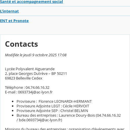
Santé et accompagnement social
L'internat
ENT et Pronote
Contacts
Modifiée le jeudi 9 octobre 2025 17:08
Lycée Polyvalent Aiguerande
2, place Georges Dutrève – BP 50211
69823 Belleville Cedex
Téléphone : 04.74.66.16.32
E-mail : 0693734j@ac-lyon.fr
Proviseure : Florence LEONARDI-HERMANT
Proviseure Adjointe LEGT : Cécile HERVOIT
Proviseure Adjointe SEP : Christel BELMIN
Bureau des entreprises : Laurence Doury-Bois (04.74.66.16.32
/ bde.0693734j@ac-lyon.fr)
Missions du bureau des entreprises : organisation d'événements avec