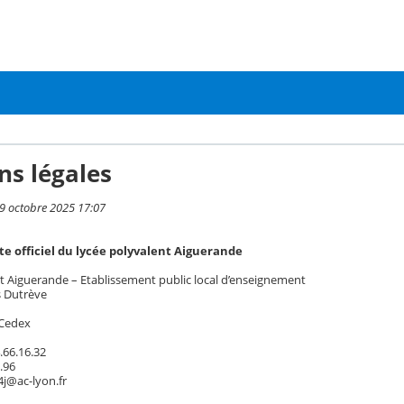
ns légales
 9 octobre 2025 17:07
site officiel du lycée polyvalent Aiguerande
t Aiguerande – Etablissement public local d’enseignement
s Dutrève
 Cedex
.66.16.32
3.96
4j@ac-lyon.fr