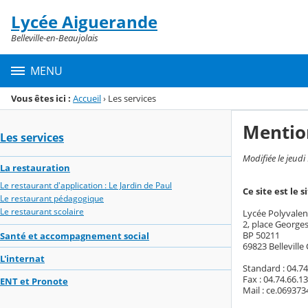
Panneau de gestion des cookies
Lycée Aiguerande
Menu de la rubrique
Contenu
Belleville-en-Beaujolais
MENU
Vous êtes ici :
Accueil
›
Les services
Mentio
Les services
Modifiée le jeudi
La restauration
Le restaurant d'application : Le Jardin de Paul
Ce site est le 
Le restaurant pédagogique
Le restaurant scolaire
Lycée Polyvalen
2, place George
BP 50211
Santé et accompagnement social
69823 Belleville
L'internat
Standard : 04.74
Fax : 04.74.66.1
ENT et Pronote
Mail : ce.069373