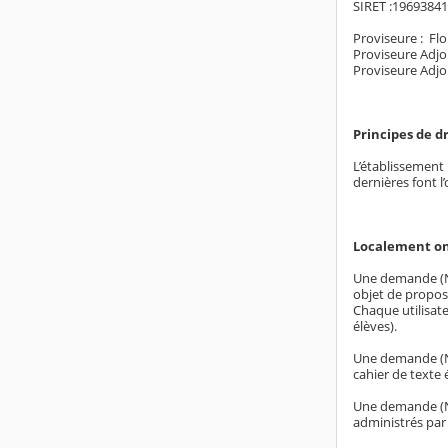
SIRET :1969384
Proviseure : 
Proviseure Adjo
Proviseure Adjo
Principes de d
L’établissement 
dernières font l
Localement on
Une demande (N°
objet de propose
Chaque utilisate
élèves).
Une demande (N° 
cahier de texte 
Une demande (N°
administrés par