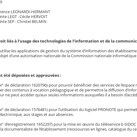
19
Florence LEONARDI-HERMANT
inte LEGT : Cécile HERVOIT
inte SEP : Christel BELMIN
roit liés à l’usage des technologies de l’information et de la communi
utilise les applications de gestion du système d’information des établissem
’objet d’une autorisation nationale de la Commission nationale informatique e
t été déposées et approuvées :
 de déclaration 1620796) pour pouvoir bénéficier des services de l’espace 
r des contenus à vocation pédagogique et de permettre la diffusion d’informat
ur ne peut accéder qu’aux seules informations auxquelles il a besoin d’accéd
de déclaration 1576481) pour l’utilisation du logiciel PRONOTE qui permet l’
électronique, aux stages et aux absences.
 d’enregistrement 1652297) pour la mise en œuvre du téléservice E-SIDOC q
 la documentaliste de l’établissement (resssources en lignes, catalogue du c