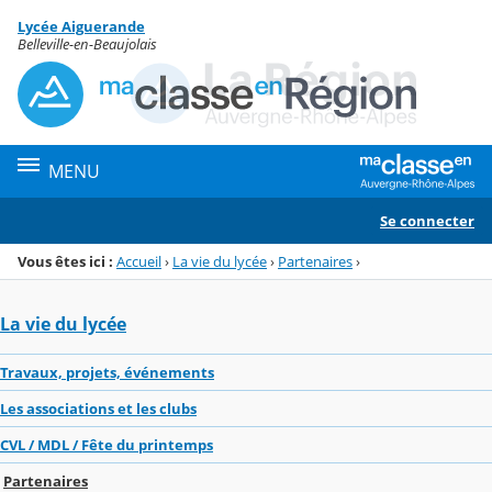
Panneau de gestion des cookies
Lycée Aiguerande
Menu de la rubrique
Contenu
Belleville-en-Beaujolais
MENU
Se connecter
Vous êtes ici :
Accueil
›
La vie du lycée
›
Partenaires
›
La vie du lycée
Travaux, projets, événements
Les associations et les clubs
CVL / MDL / Fête du printemps
Partenaires