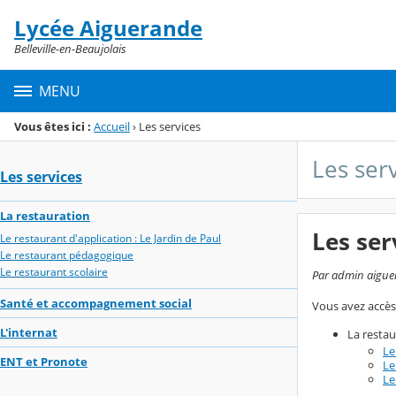
Panneau de gestion des cookies
Lycée Aiguerande
Menu de la rubrique
Contenu
Belleville-en-Beaujolais
MENU
Vous êtes ici :
Accueil
›
Les services
Les ser
Les services
La restauration
Les ser
Le restaurant d'application : Le Jardin de Paul
Le restaurant pédagogique
Le restaurant scolaire
Par admin aiguer
Santé et accompagnement social
Vous avez accès 
L'internat
La restau
Le
ENT et Pronote
Le
Le