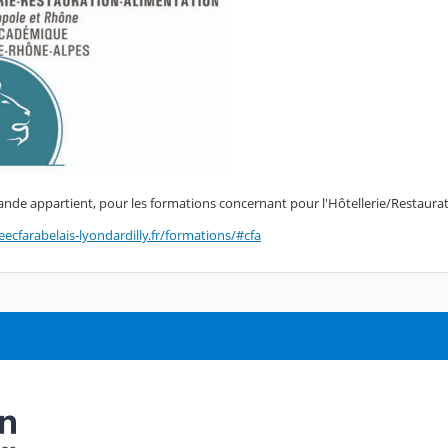
ande appartient, pour les formations concernant pour l'Hôtellerie/Restau
ecfarabelais-lyondardilly.fr/formations/#cfa