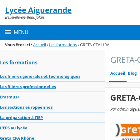
Panneau de gestion des cookies
Lycée Aiguerande
Menu de la rubrique
Contenu
Belleville-en-Beaujolais
MENU
Vous êtes ici :
Accueil
›
Les formations
›
GRETA-CFA HRA
GRETA-
Les formations
Accueil
Blog
Les filières générales et technologiques
Les filières professionnelles
GRETA-
Erasmus+
Les sections européennes
Par admin aiguer
La préparation à l'IEP
L'EPS au lycée
Greta CFA Rhône