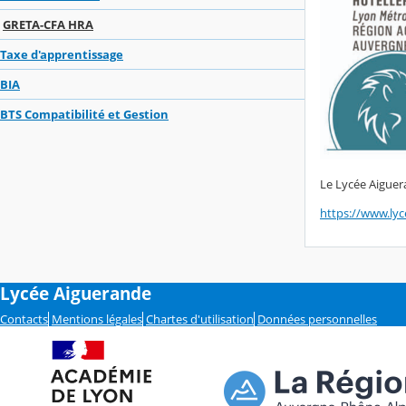
GRETA-CFA HRA
Taxe d'apprentissage
BIA
BTS Compatibilité et Gestion
Le Lycée Aiguer
https://www.lyce
Lycée Aiguerande
Contacts
Mentions légales
Chartes d'utilisation
Données personnelles