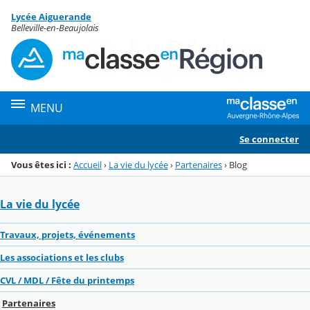
Panneau de gestion des cookies
Lycée Aiguerande
Menu de la rubrique
Contenu
Belleville-en-Beaujolais
MENU
Se connecter
Vous êtes ici :
Accueil
›
La vie du lycée
›
Partenaires
›
Blog
La vie du lycée
Travaux, projets, événements
Les associations et les clubs
CVL / MDL / Fête du printemps
Partenaires