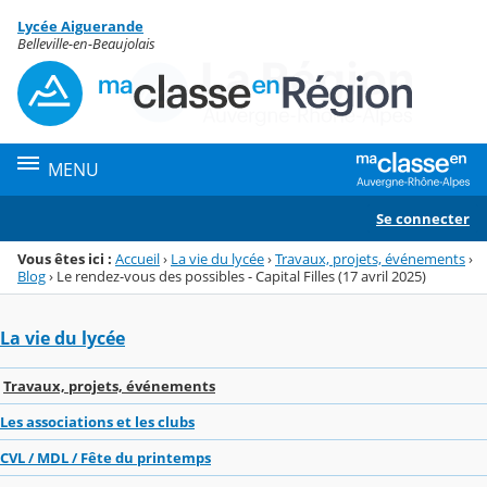
Panneau de gestion des cookies
Lycée Aiguerande
Menu de la rubrique
Contenu
Belleville-en-Beaujolais
MENU
Se connecter
Vous êtes ici :
Accueil
›
La vie du lycée
›
Travaux, projets, événements
›
Blog
›
Le rendez-vous des possibles - Capital Filles (17 avril 2025)
La vie du lycée
Travaux, projets, événements
Les associations et les clubs
CVL / MDL / Fête du printemps