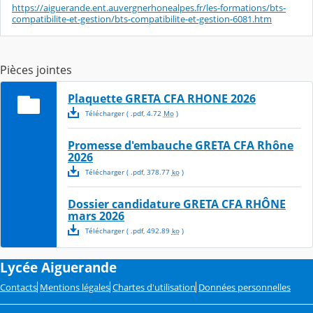
https://aiguerande.ent.auvergnerhonealpes.fr/les-formations/bts-
compatibilite-et-gestion/bts-compatibilite-et-gestion-6081.htm
Pièces jointes
Plaquette GRETA CFA RHONE 2026
Télécharger
( .
pdf
,
4.72
Mo
)
Promesse d'embauche GRETA CFA Rhône
2026
Télécharger
( .
pdf
,
378.77
ko
)
Dossier candidature GRETA CFA RHÔNE
mars 2026
Télécharger
( .
pdf
,
492.89
ko
)
Lycée Aiguerande
Contacts
Mentions légales
Chartes d'utilisation
Données personnelles