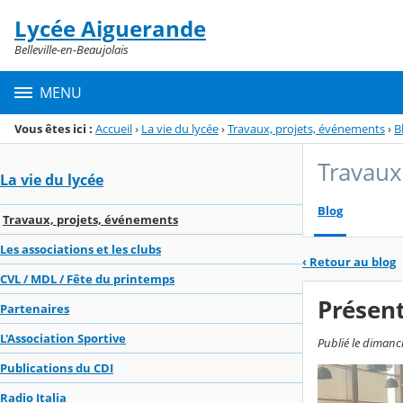
Panneau de gestion des cookies
Lycée Aiguerande
Menu de la rubrique
Contenu
Belleville-en-Beaujolais
MENU
Vous êtes ici :
Accueil
›
La vie du lycée
›
Travaux, projets, événements
›
B
Travaux
La vie du lycée
Blog
Travaux, projets, événements
Les associations et les clubs
‹
Retour au blog
CVL / MDL / Fête du printemps
Présent
Partenaires
L'Association Sportive
Publié le dimanch
Publications du CDI
Radio Italia