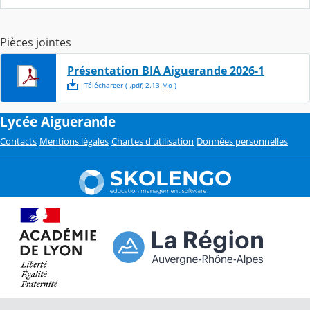
Pièces jointes
Présentation BIA Aiguerande 2026-1
Télécharger
( .
pdf
,
2.13
Mo
)
Lycée Aiguerande
Contacts
Mentions légales
Chartes d'utilisation
Données personnelles