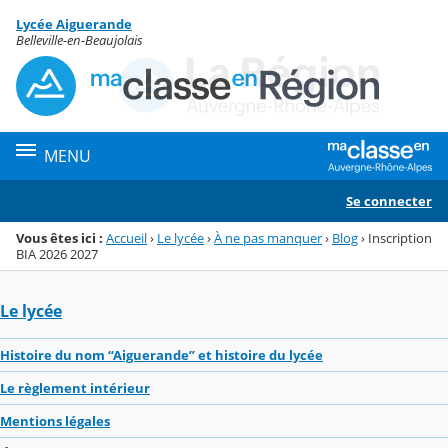
Panneau de gestion des cookies
Lycée Aiguerande
Menu de la rubrique
Contenu
Belleville-en-Beaujolais
MENU
Se connecter
Vous êtes ici :
Accueil
›
Le lycée
›
À ne pas manquer
›
Blog
›
Inscription
BIA 2026 2027
Le lycée
Histoire du nom “Aiguerande” et histoire du lycée
Le règlement intérieur
Mentions légales