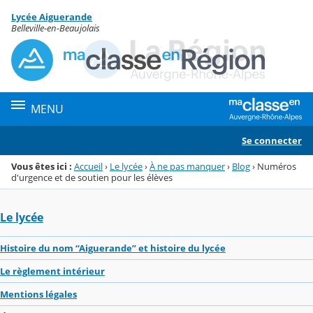
Panneau de gestion des cookies
Lycée Aiguerande
Menu de la rubrique
Contenu
Belleville-en-Beaujolais
MENU
Se connecter
Vous êtes ici :
Accueil
›
Le lycée
›
À ne pas manquer
›
Blog
›
Numéros
d'urgence et de soutien pour les élèves
Le lycée
Histoire du nom “Aiguerande” et histoire du lycée
Le règlement intérieur
Mentions légales