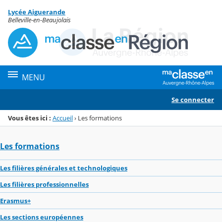
Panneau de gestion des cookies
Lycée Aiguerande
Menu de la rubrique
Contenu
Belleville-en-Beaujolais
MENU
Se connecter
Vous êtes ici :
Accueil
›
Les formations
Les formations
Les filières générales et technologiques
Les filières professionnelles
Erasmus+
Les sections européennes