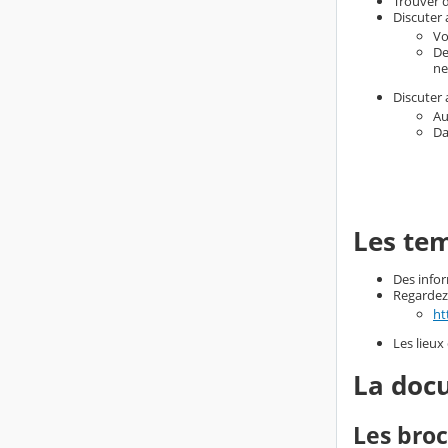
Trouver d
Discuter 
Vo
De
ne
Discuter 
Au
Da
Les tem
Des infor
Regardez 
ht
Les lieux
La docu
Les bro