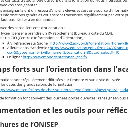
es contacts d'étudiant·e·s qui sont dans la formation qui vous intéresse, ou d
avec vos enseignants :
s enseignants ont un réseau d’anciens élèves et c’est une source d’informati
s informations générales vous seront transmises régulièrement par votre prof
 faut pas hésiter à en demander.
avec des conseillers·ères d’orientation :
 lycée : penser à prendre un RV rapidement (bureau à côté du CDI).
ns un CIO (Centre d’Information et d’Orientation) :
À Villefranche sur Saône :
http://www2.ac-lyon.fr/orientation/rhone/vill
Ailleurs dans l’Académie :
http://www.education.gouv.fr/pid24302/annuai
cio=5&lycee_name=&ville_name=&localisation=3&acad_select[]=10
En ligne :
http://www.monorientationenligne.fr/
ps forts sur l'orientation dans l'a
mations sont régulièrement diffusées sur Pronote et sur le site du lycée
les dates des grands salons de l'orientation
tp://www.onisep.fr/Pres-de-chez-vous/Auvergne-Rhone-Alpes/Lyon/Agenda-d
 de formation font souvent des journées portes ouvertes : renseignez-vous a
mentation et les outils pour réfléc
chures de l’ONISEP