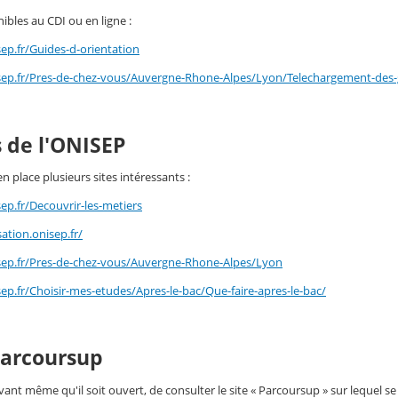
nibles au CDI ou en ligne :
ep.fr/Guides-d-orientation
sep.fr/Pres-de-chez-vous/Auvergne-Rhone-Alpes/Lyon/Telechargement-des-g
s de l'ONISEP
n place plusieurs sites intéressants :
ep.fr/Decouvrir-les-metiers
sation.onisep.fr/
sep.fr/Pres-de-chez-vous/Auvergne-Rhone-Alpes/Lyon
ep.fr/Choisir-mes-etudes/Apres-le-bac/Que-faire-apres-le-bac/
Parcoursup
 avant même qu'il soit ouvert, de consulter le site « Parcoursup » sur leque