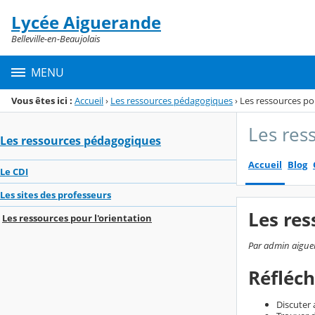
Panneau de gestion des cookies
Lycée Aiguerande
Menu de la rubrique
Contenu
Belleville-en-Beaujolais
MENU
Vous êtes ici :
Accueil
›
Les ressources pédagogiques
›
Les ressources pou
Les res
Les ressources pédagogiques
Accueil
Blog
Le CDI
Les sites des professeurs
Les res
Les ressources pour l'orientation
Par admin aiguer
Réfléch
Discuter 