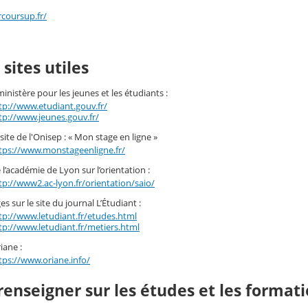
coursup.fr/
 sites utiles
ministère pour les jeunes et les étudiants :
tp://www.etudiant.gouv.fr/
tp://www.jeunes.gouv.fr/
site de l'Onisep : « Mon stage en ligne »
tps://www.monstageenligne.fr/
e l’académie de Lyon sur l’orientation :
tp://www2.ac-lyon.fr/orientation/saio/
s sur le site du journal L’Étudiant :
tp://www.letudiant.fr/etudes.html
tp://www.letudiant.fr/metiers.html
iane :
tps://www.oriane.info/
renseigner sur les études et les formati