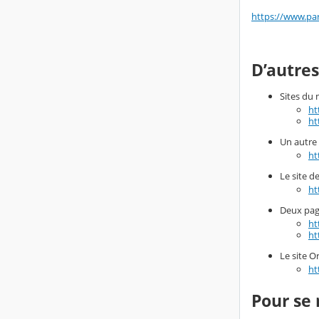
https://www.par
D’autres
Sites du 
ht
ht
Un autre 
ht
Le site d
ht
Deux page
ht
ht
Le site Or
ht
Pour se 