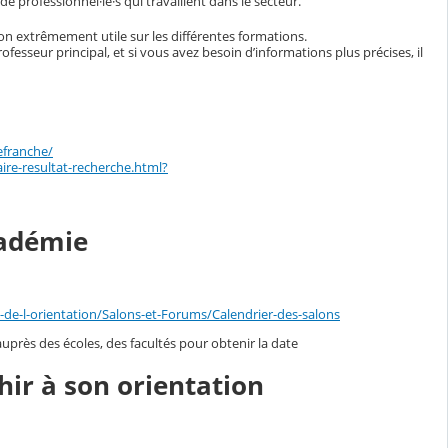
e professionnel·le·s qui travaillent dans le secteur.
on extrêmement utile sur les différentes formations.
esseur principal, et si vous avez besoin d’informations plus précises, il
efranche/
re-resultat-recherche.html?
cadémie
e-l-orientation/Salons-et-Forums/Calendrier-des-salons
uprès des écoles, des facultés pour obtenir la date
hir à son orientation