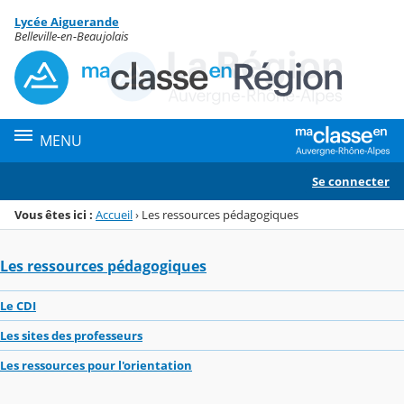
Panneau de gestion des cookies
Lycée Aiguerande
Menu de la rubrique
Contenu
Belleville-en-Beaujolais
MENU
Se connecter
Vous êtes ici :
Accueil
›
Les ressources pédagogiques
Les ressources pédagogiques
Le CDI
Les sites des professeurs
Les ressources pour l'orientation