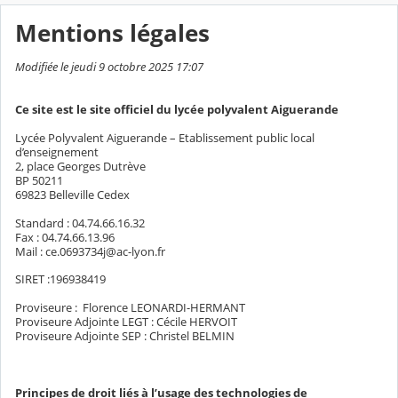
Mentions légales
Modifiée le jeudi 9 octobre 2025 17:07
Ce site est le site officiel du lycée polyvalent Aiguerande
Lycée Polyvalent Aiguerande – Etablissement public local
d’enseignement
2, place Georges Dutrève
BP 50211
69823 Belleville Cedex
Standard : 04.74.66.16.32
Fax : 04.74.66.13.96
Mail : ce.0693734j@ac-lyon.fr
SIRET :196938419
Proviseure : Florence LEONARDI-HERMANT
Proviseure Adjointe LEGT : Cécile HERVOIT
Proviseure Adjointe SEP : Christel BELMIN
Principes de droit liés à l’usage des technologies de