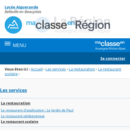
Panneau de gestion des cookies
Lycée Aiguerande
Menu de la rubrique
Contenu
Belleville-en-Beaujolais
MENU
Se connecter
Vous êtes ici :
Accueil
›
Les services
›
La restauration
›
Le restaurant
scolaire
›
Les services
La restauration
Le restaurant d'application : Le Jardin de Paul
Le restaurant pédagogique
Le restaurant scolaire