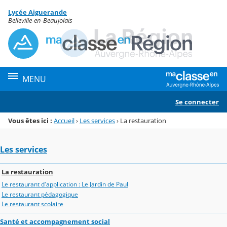
Panneau de gestion des cookies
Lycée Aiguerande
Menu de la rubrique
Contenu
Belleville-en-Beaujolais
MENU
Se connecter
Vous êtes ici :
Accueil
›
Les services
›
La restauration
Les services
La restauration
Le restaurant d'application : Le Jardin de Paul
Le restaurant pédagogique
Le restaurant scolaire
Santé et accompagnement social