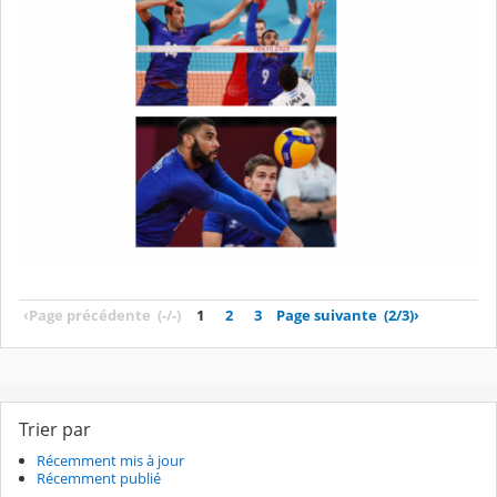
‹
Page précédente
(-/-)
1
2
3
Page suivante
(2/3)
›
Trier par
Récemment mis à jour
Récemment publié