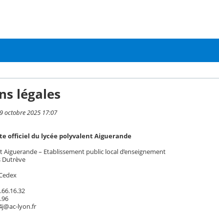
ns légales
 9 octobre 2025 17:07
site officiel du lycée polyvalent Aiguerande
t Aiguerande – Etablissement public local d’enseignement
s Dutrève
 Cedex
.66.16.32
3.96
4j@ac-lyon.fr