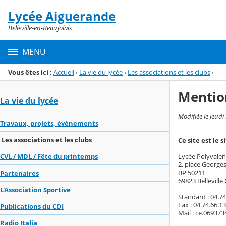
Panneau de gestion des cookies
Lycée Aiguerande
Menu de la rubrique
Contenu
Belleville-en-Beaujolais
MENU
Vous êtes ici :
Accueil
›
La vie du lycée
›
Les associations et les clubs
›
Mentio
La vie du lycée
Modifiée le jeudi
Travaux, projets, événements
Les associations et les clubs
Ce site est le 
Lycée Polyvalen
CVL / MDL / Fête du printemps
2, place George
BP 50211
Partenaires
69823 Belleville
L'Association Sportive
Standard : 04.74
Fax : 04.74.66.1
Publications du CDI
Mail : ce.069373
Radio Italia