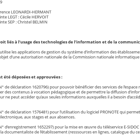
19
Florence LEONARDI-HERMANT
inte LEGT : Cécile HERVOIT
inte SEP : Christel BELMIN
roit liés à l’usage des technologies de l’information et de la communi
utilise les applications de gestion du système d’information des établissem
’objet d’une autorisation nationale de la Commission nationale informatique e
t été déposées et approuvées :
 de déclaration 1620796) pour pouvoir bénéficier des services de l’espace 
r des contenus à vocation pédagogique et de permettre la diffusion d’informat
ur ne peut accéder qu’aux seules informations auxquelles il a besoin d’accéd
de déclaration 1576481) pour l’utilisation du logiciel PRONOTE qui permet l’
électronique, aux stages et aux absences.
 d’enregistrement 1652297) pour la mise en œuvre du téléservice E-SIDOC q
 la documentaliste de l’établissement (resssources en lignes, catalogue du c