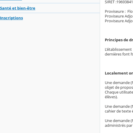
SIRET :1969384
Santé et bien-être
Proviseure : 
Proviseure Adjo
Inscriptions
Proviseure Adjo
Principes de d
L’établissement 
dernières font l
Localement on
Une demande (N°
objet de propose
Chaque utilisate
élèves).
Une demande (N° 
cahier de texte 
Une demande (N°
administrés par