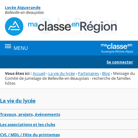
Panneau de gestion des cookies
Lycée Aiguerande
Menu de la rubrique
Contenu
Belleville-en-Beaujolais
MENU
Se connecter
Vous êtes ici :
Accueil
›
La vie du lycée
›
Partenaires
›
Blog
›
Message du
Comité de jumelage de Belleville-en-Beaujolais - recherche de familles
hôtes
La vie du lycée
Travaux, projets, événements
Les associations et les clubs
CVL / MDL / Fête du printemps