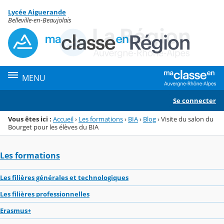
Panneau de gestion des cookies
Lycée Aiguerande
Menu de la rubrique
Contenu
Belleville-en-Beaujolais
MENU
Se connecter
Vous êtes ici :
Accueil
›
Les formations
›
BIA
›
Blog
›
Visite du salon du
Bourget pour les élèves du BIA
Les formations
Les filières générales et technologiques
Les filières professionnelles
Erasmus+