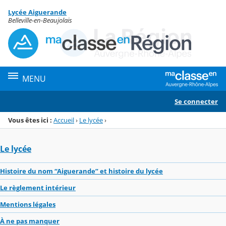
Panneau de gestion des cookies
Lycée Aiguerande
Menu de la rubrique
Contenu
Belleville-en-Beaujolais
MENU
Se connecter
Vous êtes ici :
Accueil
›
Le lycée
›
Le lycée
Histoire du nom “Aiguerande” et histoire du lycée
Le règlement intérieur
Mentions légales
À ne pas manquer