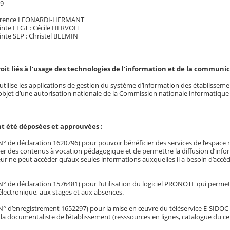
19
Florence LEONARDI-HERMANT
inte LEGT : Cécile HERVOIT
inte SEP : Christel BELMIN
roit liés à l’usage des technologies de l’information et de la communi
utilise les applications de gestion du système d’information des établissem
’objet d’une autorisation nationale de la Commission nationale informatique e
t été déposées et approuvées :
 de déclaration 1620796) pour pouvoir bénéficier des services de l’espace 
r des contenus à vocation pédagogique et de permettre la diffusion d’informat
ur ne peut accéder qu’aux seules informations auxquelles il a besoin d’accéd
de déclaration 1576481) pour l’utilisation du logiciel PRONOTE qui permet l’
électronique, aux stages et aux absences.
 d’enregistrement 1652297) pour la mise en œuvre du téléservice E-SIDOC q
 la documentaliste de l’établissement (resssources en lignes, catalogue du c