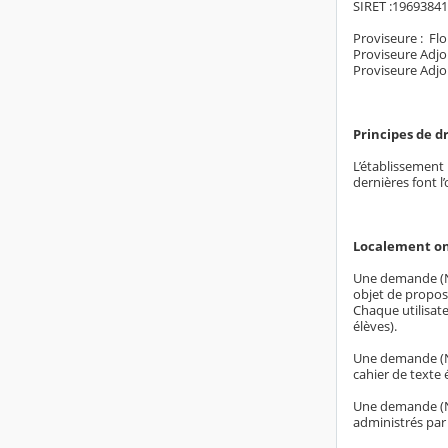
SIRET :1969384
Proviseure : 
Proviseure Adjo
Proviseure Adjo
Principes de d
L’établissement 
dernières font l
Localement on
Une demande (N°
objet de propose
Chaque utilisate
élèves).
Une demande (N° 
cahier de texte 
Une demande (N°
administrés par