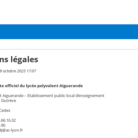
ns légales
 9 octobre 2025 17:07
site officiel du lycée polyvalent Aiguerande
t Aiguerande – Etablissement public local d’enseignement
s Dutrève
 Cedex
.66.16.32
3.96
4j@ac-lyon.fr