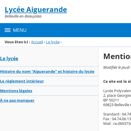
Panneau de gestion des cookies
Lycée Aiguerande
Menu de la rubrique
Contenu
Belleville-en-Beaujolais
MENU
Vous êtes ici :
Accueil
›
Le lycée
›
Mentio
Le lycée
Modifiée le jeudi
Histoire du nom “Aiguerande” et histoire du lycée
Le règlement intérieur
Ce site est le 
Lycée Polyvalen
Mentions légales
2, place George
BP 50211
À ne pas manquer
69823 Belleville
Standard : 04.74
Fax : 04.74.66.1
Mail : ce.069373