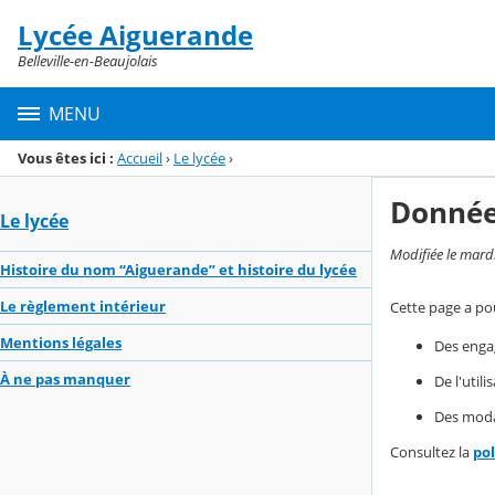
Panneau de gestion des cookies
Lycée Aiguerande
Menu de la rubrique
Contenu
Belleville-en-Beaujolais
MENU
Vous êtes ici :
Accueil
›
Le lycée
›
Donnée
Le lycée
Modifiée le mard
Histoire du nom “Aiguerande” et histoire du lycée
Le règlement intérieur
Cette page a pou
Mentions légales
Des enga
À ne pas manquer
De l'util
Des modal
Consultez la
po