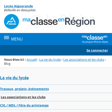
Panneau de gestion des cookies
Lycée Aiguerande
Menu de la rubrique
Contenu
Belleville-en-Beaujolais
MENU
Se connecter
Vous êtes ici :
Accueil
›
La vie du lycée
›
Les associations et les clubs
›
Blog
La vie du lycée
Travaux, projets, événements
Les associations et les clubs
CVL / MDL / Fête du printemps