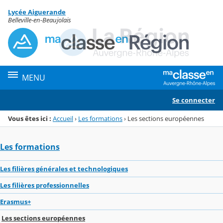
Panneau de gestion des cookies
Lycée Aiguerande
Menu de la rubrique
Contenu
Belleville-en-Beaujolais
MENU
Se connecter
Vous êtes ici :
Accueil
›
Les formations
›
Les sections européennes
Les formations
Les filières générales et technologiques
Les filières professionnelles
Erasmus+
Les sections européennes